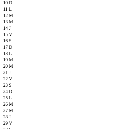
10
D
11
L
12
M
13
M
14
J
15
V
16
S
17
D
18
L
19
M
20
M
21
J
22
V
23
S
24
D
25
L
26
M
27
M
28
J
29
V