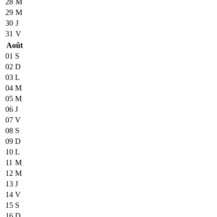
28
M
29
M
30
J
31
V
Août
01
S
02
D
03
L
04
M
05
M
06
J
07
V
08
S
09
D
10
L
11
M
12
M
13
J
14
V
15
S
16
D