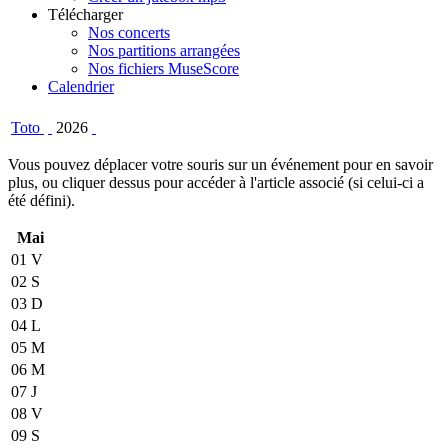
Télécharger
Nos concerts
Nos partitions arrangées
Nos fichiers MuseScore
Calendrier
Toto
2026
Vous pouvez déplacer votre souris sur un événement pour en savoir
plus, ou cliquer dessus pour accéder à l'article associé (si celui-ci a
été défini).
Mai
01
V
02
S
03
D
04
L
05
M
06
M
07
J
08
V
09
S