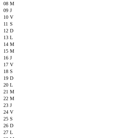
08
M
09
J
10
V
11
S
12
D
13
L
14
M
15
M
16
J
17
V
18
S
19
D
20
L
21
M
22
M
23
J
24
V
25
S
26
D
27
L