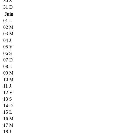
30
S
31
D
Juin
01
L
02
M
03
M
04
J
05
V
06
S
07
D
08
L
09
M
10
M
11
J
12
V
13
S
14
D
15
L
16
M
17
M
18
J