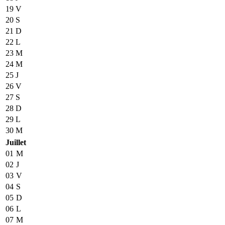
19
V
20
S
21
D
22
L
23
M
24
M
25
J
26
V
27
S
28
D
29
L
30
M
Juillet
01
M
02
J
03
V
04
S
05
D
06
L
07
M